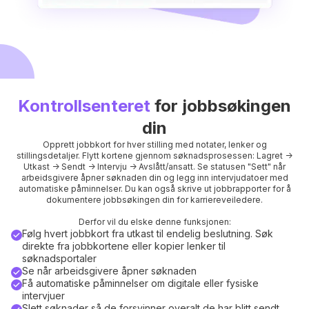
Kontrollsenteret
for jobbsøkingen
din
Opprett jobbkort for hver stilling med notater, lenker og
stillingsdetaljer. Flytt kortene gjennom søknadsprosessen: Lagret ->
Utkast -> Sendt -> Intervju -> Avslått/ansatt. Se statusen "Sett" når
arbeidsgivere åpner søknaden din og legg inn intervjudatoer med
automatiske påminnelser. Du kan også skrive ut jobbrapporter for å
dokumentere jobbsøkingen din for karriereveiledere.
Derfor vil du elske denne funksjonen:
Følg hvert jobbkort fra utkast til endelig beslutning. Søk
direkte fra jobbkortene eller kopier lenker til
søknadsportaler
Se når arbeidsgivere åpner søknaden
Få automatiske påminnelser om digitale eller fysiske
intervjuer
Slett søknader så de forsvinner overalt de har blitt sendt