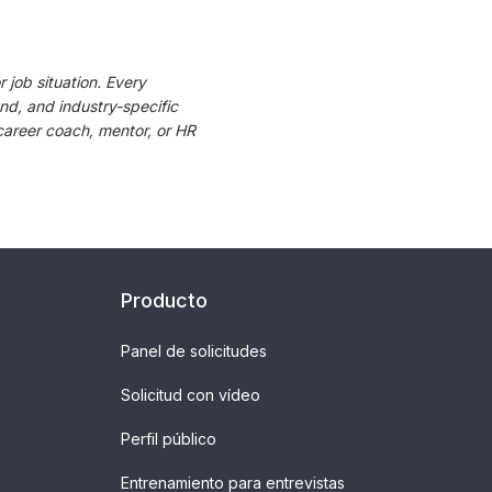
 job situation. Every
d, and industry-specific
career coach, mentor, or HR
Producto
Panel de solicitudes
Solicitud con vídeo
Perfil público
Entrenamiento para entrevistas