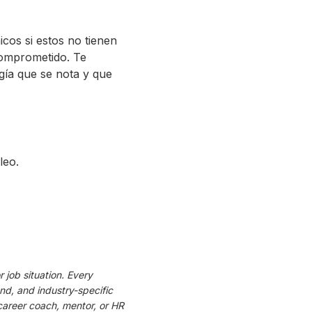
cos si estos no tienen
comprometido. Te
rgía que se nota y que
leo.
 job situation. Every
d, and industry-specific
career coach, mentor, or HR