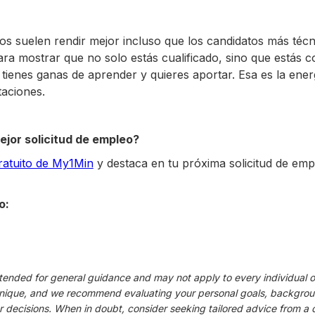
s suelen rendir mejor incluso que los candidatos más técni
ara mostrar que no solo estás cualificado, sino que estás 
, tienes ganas de aprender y quieres aportar. Esa es la ene
taciones.
ejor solicitud de empleo?
ratuito de My1Min
y destaca en tu próxima solicitud de emp
o:
intended for general guidance and may not apply to every individual or
unique, and we recommend evaluating your personal goals, backgroun
 decisions. When in doubt, consider seeking tailored advice from a 